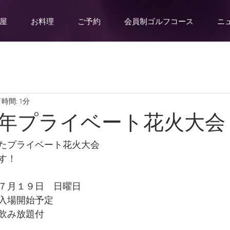
屋
お料理
ご予約
会員制ゴルフコース
ニ
時間: 1分
年プライベート花火大会
たプライベート花火大会
す！
７月１９日　日曜日
入場開始予定
飲み放題付